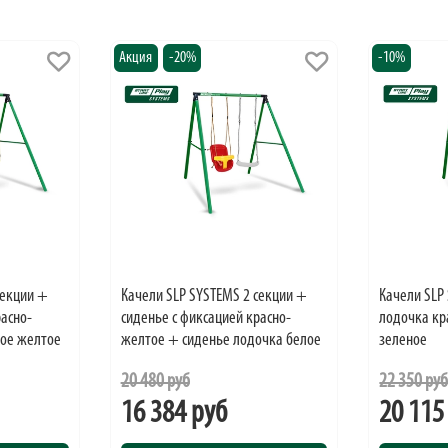
Акция
-20%
-10%
секции +
Качели SLP SYSTEMS 2 секции +
Качели SLP
расно-
сиденье с фиксацией красно-
лодочка кр
кое желтое
желтое + сиденье лодочка белое
зеленое
20 480 руб
22 350 ру
16 384 руб
20 115