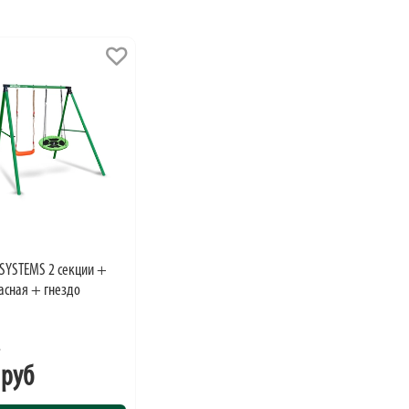
 SYSTEMS 2 секции +
асная + гнездо
б
 руб