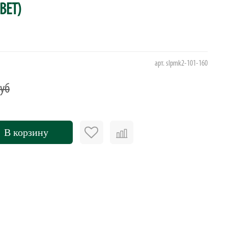
ВЕТ)
арт.
slpmk2-101-160
руб
В корзину