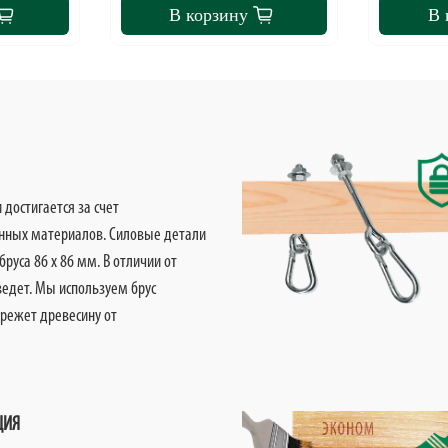
В корзину
В 
достигается за счет
нных материалов. Силовые детали
руса 86 х 86 мм. В отличии от
оведет. Мы используем брус
ережет древесину от
ЦИЯ