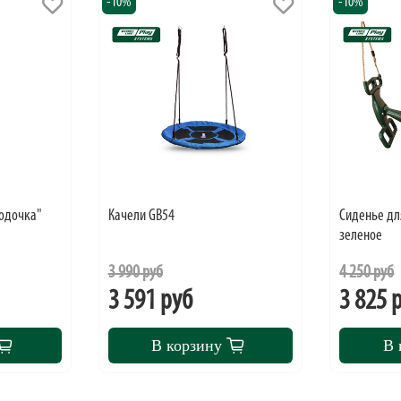
-10%
-10%
лодочка"
Качели GB54
Cиденье дл
зеленое
3 990 руб
4 250 руб
3 591 руб
3 825 
В корзину
В 