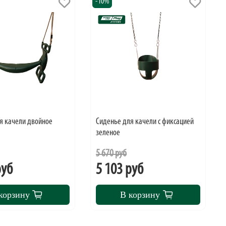
-10%
я качели двойное
Cиденье для качели с фиксацией
зеленое
5 670 руб
руб
5 103 руб
корзину
В корзину