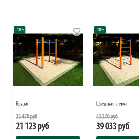
-10%
-10%
Брусья
Шведская стенка
23 470 руб
43 370 руб
21 123 руб
39 033 руб