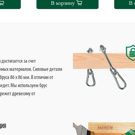
В корзину
В 
достигается за счет
нных материалов. Силовые детали
руса 86 х 86 мм. В отличии от
оведет. Мы используем брус
ережет древесину от
ЦИЯ