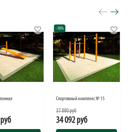
-10%
клонная
Спортивный комплекс № 15
б
37 880 руб
 руб
34 092 руб