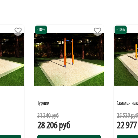
-10%
-10%
Турник
Скамья на
31 340 руб
25 530 ру
28 206 руб
22 977