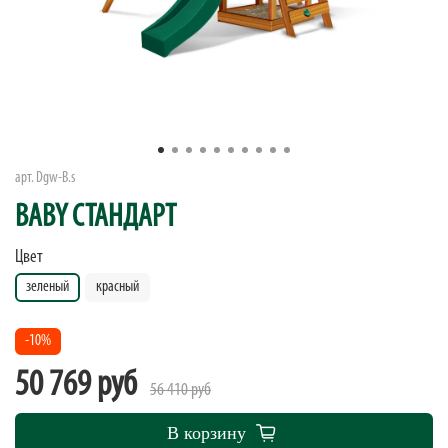
арт.
Dgw-B.s
BABY СТАНДАРТ
Цвет
зеленый
красный
-10%
50 769 руб
56 410 руб
В корзину